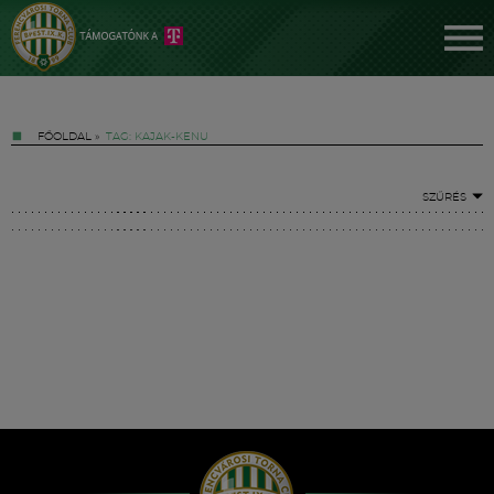
FŐOLDAL
»
TAG: KAJAK-KENU
SZŰRÉS
Jegyek
FM YouTube +
Hírek