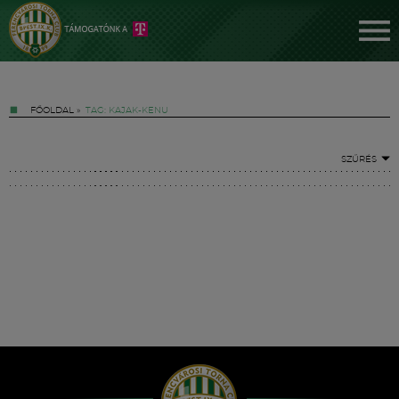
FŐOLDAL
»
TAG: KAJAK-KENU
SZŰRÉS
Jegyek
FM YouTube +
Hírek