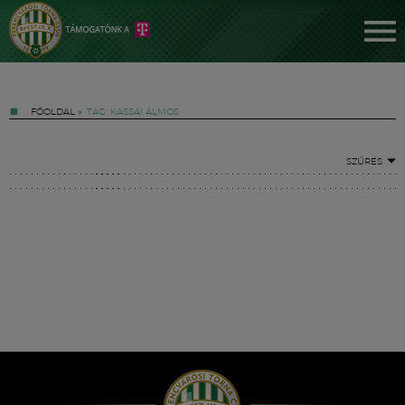
FŐOLDAL
»
TAG: KASSAI ÁLMOS
SZŰRÉS
Jegyek
FM YouTube +
Hírek