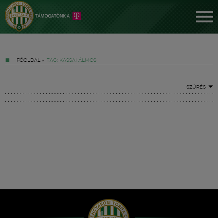
FŐOLDAL
»
TAG: KASSAI ÁLMOS
SZŰRÉS
Jegyek
FM YouTube +
Hírek