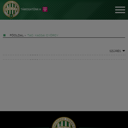
FŐOLDAL
»
TAG: KASSAI GYÖRGY
SZŰRÉS
Jegyek
FM YouTube +
Hírek