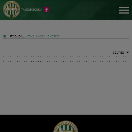
FŐOLDAL
»
TAG: KASSAI GYÖRGY
SZŰRÉS
Jegyek
FM YouTube +
Hírek