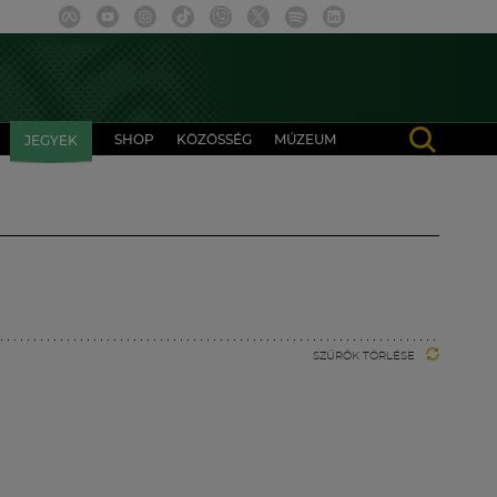
SHOP
KÖZÖSSÉG
MÚZEUM
JEGYEK
SZŰRŐK TÖRLÉSE