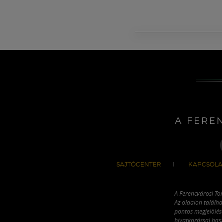
A FERE
SAJTÓCENTER
KAPCSOLA
A Ferencvárosi To
Az oldalon találha
pontos megjelölésé
hivatkozással has