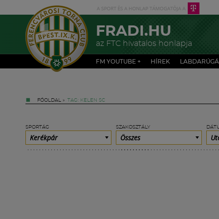
FRADI.HU
az FTC hivatalos honlapja
FM YOUTUBE +
HÍREK
LABDARÚGÁ
FŐOLDAL
»
TAG: KELEN SC
SPORTÁG
SZAKOSZTÁLY
DÁT
Kerékpár
Összes
Ut