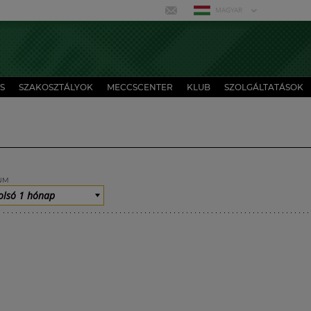
MAGYAR
S
SZAKOSZTÁLYOK
MECCSCENTER
KLUB
SZOLGÁLTATÁSOK
UM
olsó 1 hónap