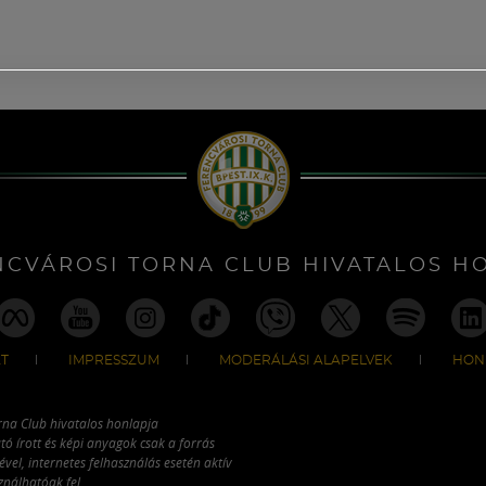
NCVÁROSI TORNA CLUB HIVATALOS H
T
IMPRESSZUM
MODERÁLÁSI ALAPELVEK
HON
rna Club hivatalos honlapja
tó írott és képi anyagok csak a forrás
vel, internetes felhasználás esetén aktív
ználhatóak fel.