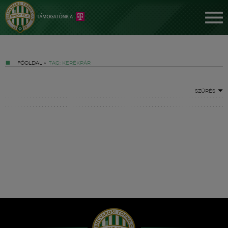
FŐOLDAL
»
TAG: KERÉKPÁR
SZŰRÉS
Jegyek
FM YouTube +
Hírek