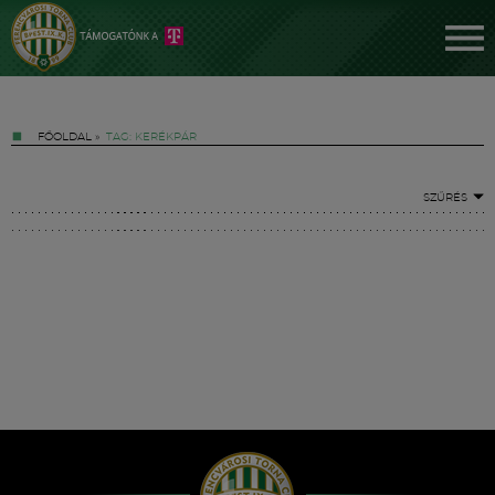
FŐOLDAL
»
TAG: KERÉKPÁR
SZŰRÉS
Jegyek
FM YouTube +
Hírek