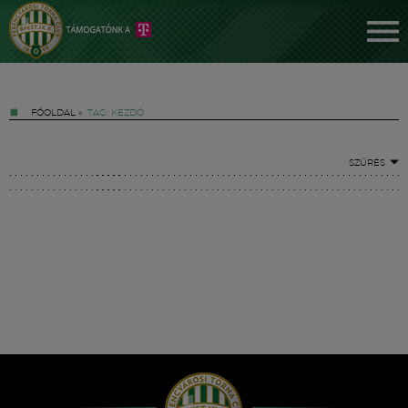
FŐOLDAL
»
TAG: KEZDŐ
SZŰRÉS
Jegyek
FM YouTube +
Hírek