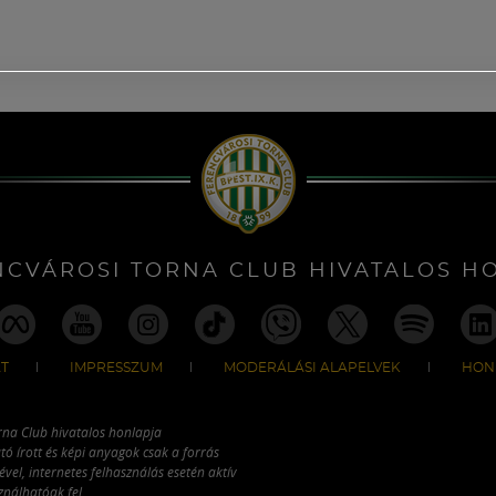
NCVÁROSI TORNA CLUB HIVATALOS H
T
IMPRESSZUM
MODERÁLÁSI ALAPELVEK
HON
rna Club hivatalos honlapja
tó írott és képi anyagok csak a forrás
vel, internetes felhasználás esetén aktív
ználhatóak fel.