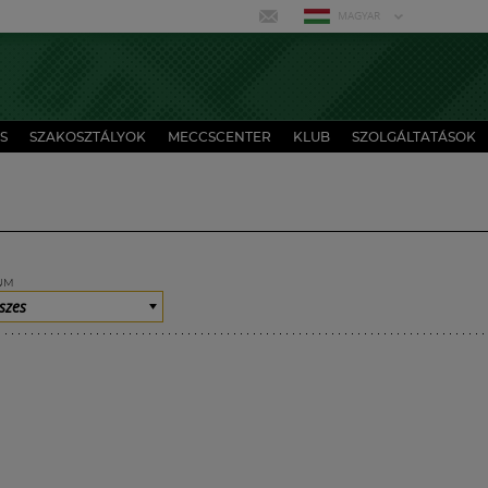
MAGYAR
S
SZAKOSZTÁLYOK
MECCSCENTER
KLUB
SZOLGÁLTATÁSOK
UM
szes