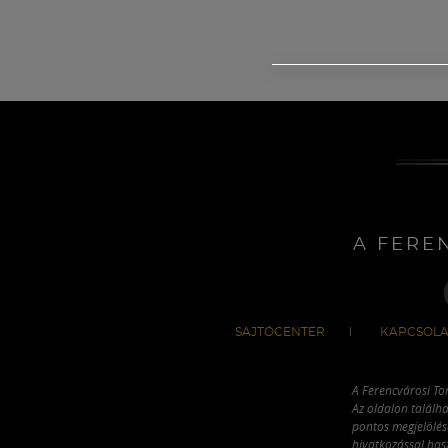
A FERE
SAJTÓCENTER
KAPCSOLA
A Ferencvárosi To
Az oldalon találha
pontos megjelölésé
hivatkozással has