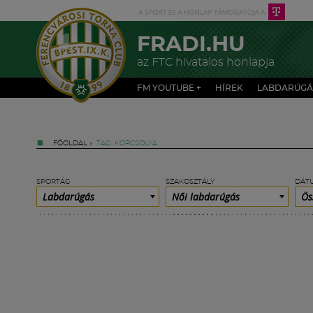
FRADI.HU
az FTC hivatalos honlapja
FM YOUTUBE +
HÍREK
LABDARÚGÁ
FŐOLDAL
»
TAG: KORCSOLYA
SPORTÁG
SZAKOSZTÁLY
DÁT
Labdarúgás
Női labdarúgás
Ös