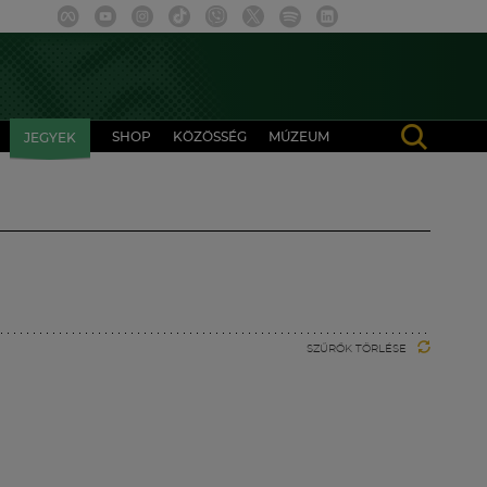
SHOP
KÖZÖSSÉG
MÚZEUM
JEGYEK
SZŰRŐK TÖRLÉSE