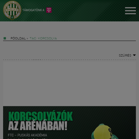
FŐOLDAL
»
TAG: KORCSOLYA
SZŰRÉS
Jegyek
FM YouTube +
Hírek