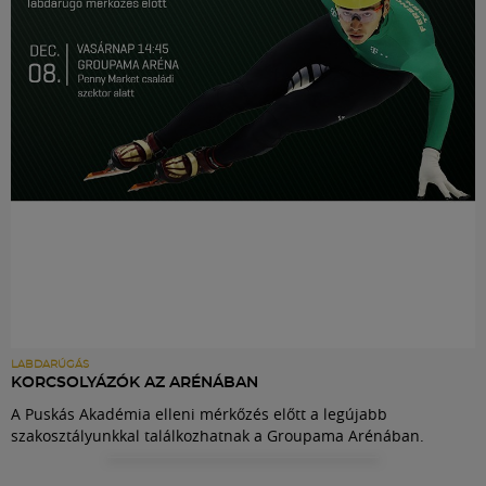
Labdarúgás
Szakosztályok
Meccscenter
Klub
Szolgáltatások
Shop
LABDARÚGÁS
KORCSOLYÁZÓK AZ ARÉNÁBAN
A Puskás Akadémia elleni mérkőzés előtt a legújabb
Közösség
szakosztályunkkal találkozhatnak a Groupama Arénában.