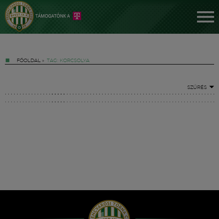
FŐOLDAL
»
TAG: KORCSOLYA
SZŰRÉS
Jegyek
FM YouTube +
Hírek