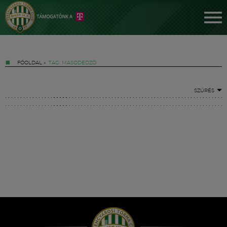
FŐOLDAL
»
TAG: MÁSODEDZŐ
SZŰRÉS
Jegyek
FM YouTube +
Hírek