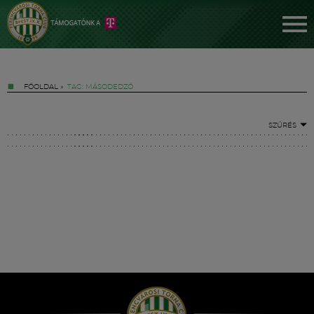
FŐOLDAL
»
TAG: MÁSODEDZŐ
SZŰRÉS
Jegyek
FM YouTube +
Hírek