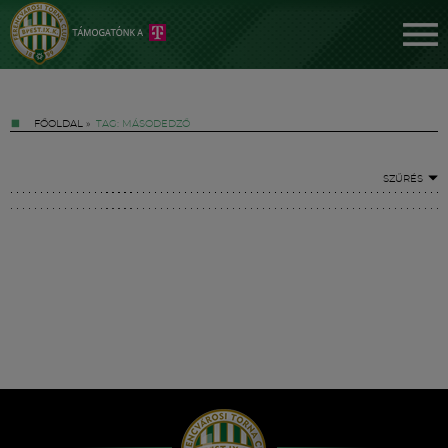
FŐOLDAL
»
TAG: MÁSODEDZŐ
SZŰRÉS
Jegyek
FM YouTube +
Hírek