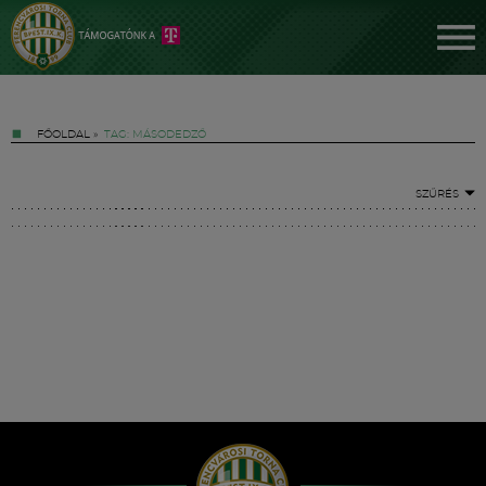
FŐOLDAL
»
TAG: MÁSODEDZŐ
SZŰRÉS
Jegyek
FM YouTube +
Hírek