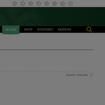
SHOP
KÖZÖSSÉG
MÚZEUM
JEGYEK
SZŰRŐK TÖRLÉSE