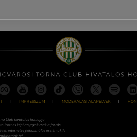
NCVÁROSI TORNA CLUB HIVATALOS H
T
IMPRESSZUM
MODERÁLÁSI ALAPELVEK
HON
rna Club hivatalos honlapja
tó írott és képi anyagok csak a forrás
vel, internetes felhasználás esetén aktív
ználhatóak fel.