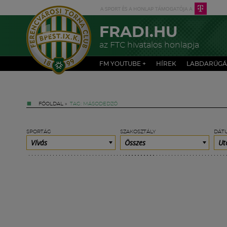
FRADI.HU
az FTC hivatalos honlapja
FM YOUTUBE +
HÍREK
LABDARÚGÁ
FŐOLDAL
»
TAG: MÁSODEDZŐ
SPORTÁG
SZAKOSZTÁLY
DÁT
Vívás
Összes
Ut