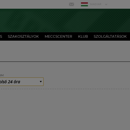
MAGYAR
S
SZAKOSZTÁLYOK
MECCSCENTER
KLUB
SZOLGÁLTATÁSOK
UM
olsó 24 óra