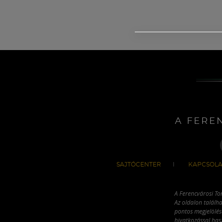
A FERE
SAJTÓCENTER
KAPCSOLA
A Ferencvárosi To
Az oldalon találha
pontos megjelölésé
hivatkozással has