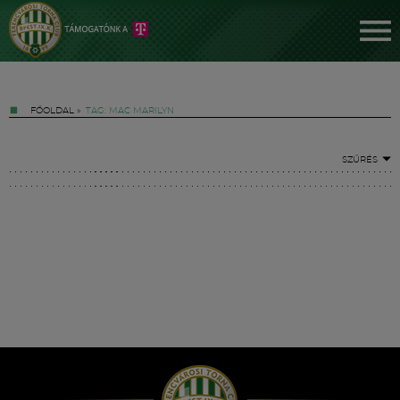
FŐOLDAL
»
TAG: MAC MARILYN
SZŰRÉS
Jegyek
FM YouTube +
Hírek