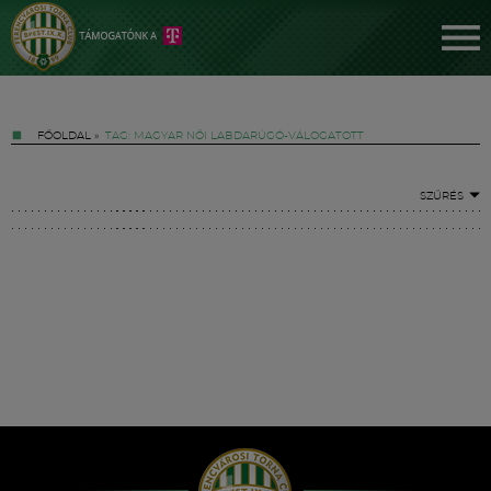
FŐOLDAL
»
TAG: MAGYAR NŐI LABDARÚGÓ-VÁLOGATOTT
SZŰRÉS
Jegyek
FM YouTube +
Hírek