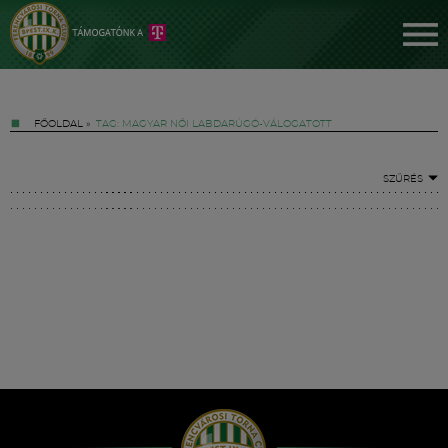
FŐOLDAL
»
TAG: MAGYAR NŐI LABDARÚGÓ-VÁLOGATOTT
SZŰRÉS
Jegyek
FM YouTube +
Hírek