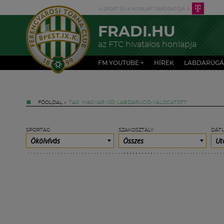
FRADI.HU
az FTC hivatalos honlapja
FM YOUTUBE +
HÍREK
LABDARÚGÁ
FŐOLDAL
»
TAG: MAGYAR NŐI LABDARÚGÓ-VÁLOGATOTT
SPORTÁG
SZAKOSZTÁLY
DÁT
Ökölvívás
Összes
Ut