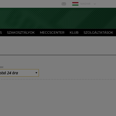
MAGYAR
S
SZAKOSZTÁLYOK
MECCSCENTER
KLUB
SZOLGÁLTATÁSOK
UM
olsó 24 óra