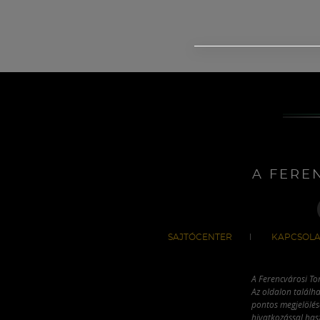
A FERE
SAJTÓCENTER
KAPCSOLA
A Ferencvárosi To
Az oldalon találha
pontos megjelölésé
hivatkozással has