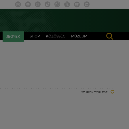
SHOP
KÖZÖSSÉG
MÚZEUM
JEGYEK
SZŰRŐK TÖRLÉSE