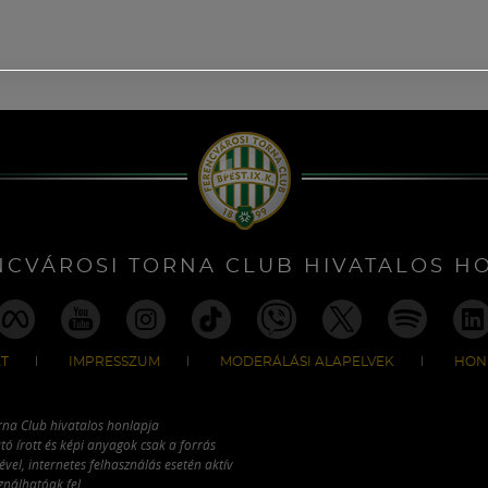
NCVÁROSI TORNA CLUB HIVATALOS H
T
IMPRESSZUM
MODERÁLÁSI ALAPELVEK
HON
rna Club hivatalos honlapja
tó írott és képi anyagok csak a forrás
vel, internetes felhasználás esetén aktív
ználhatóak fel.