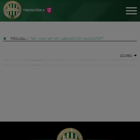
FŐOLDAL
»
TAG: MAGYAR NŐI LABDARÚGÓ-VÁLOGATOTT
SZŰRÉS
Jegyek
FM YouTube +
Hírek