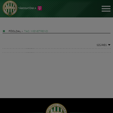
FŐOLDAL
»
TAG: MENETREND
SZŰRÉS
Jegyek
FM YouTube +
Hírek