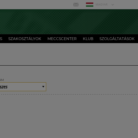
MAGYAR
S
SZAKOSZTÁLYOK
MECCSCENTER
KLUB
SZOLGÁLTATÁSOK
UM
szes