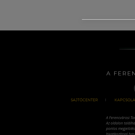
A FERE
SAJTÓCENTER
KAPCSOLA
A Ferencvárosi To
Az oldalon találha
pontos megjelölésé
hivatkozással has