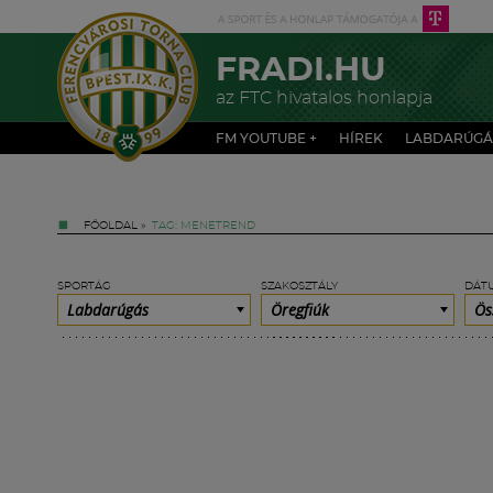
FRADI.HU
az FTC hivatalos honlapja
FM YOUTUBE +
HÍREK
LABDARÚGÁ
FŐOLDAL
»
TAG: MENETREND
SPORTÁG
SZAKOSZTÁLY
DÁT
Labdarúgás
Öregfiúk
Ös