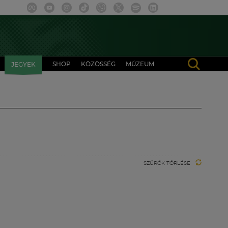
SHOP
KÖZÖSSÉG
MÚZEUM
JEGYEK
SZŰRŐK TÖRLÉSE