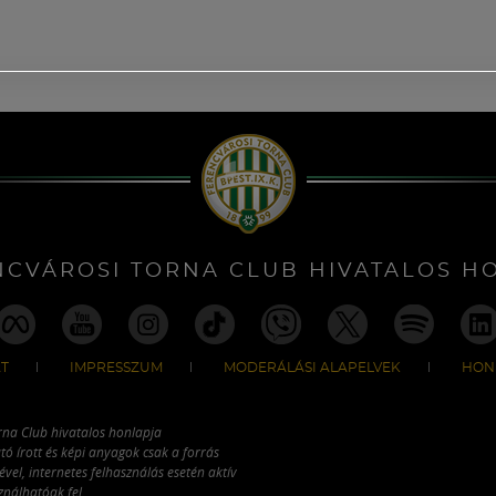
NCVÁROSI TORNA CLUB HIVATALOS H
T
IMPRESSZUM
MODERÁLÁSI ALAPELVEK
HON
rna Club hivatalos honlapja
tó írott és képi anyagok csak a forrás
vel, internetes felhasználás esetén aktív
ználhatóak fel.