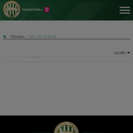
FŐOLDAL
»
TAG: MENETREND
SZŰRÉS
Jegyek
FM YouTube +
Hírek