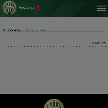
FŐOLDAL
»
TAG: MENETREND
SZŰRÉS
Jegyek
FM YouTube +
Hírek