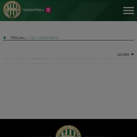
FŐOLDAL
»
TAG: MENETREND
SZŰRÉS
Jegyek
FM YouTube +
Hírek