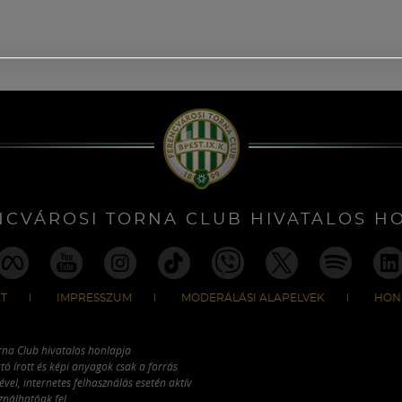
NCVÁROSI TORNA CLUB HIVATALOS H
T
IMPRESSZUM
MODERÁLÁSI ALAPELVEK
HON
rna Club hivatalos honlapja
tó írott és képi anyagok csak a forrás
vel, internetes felhasználás esetén aktív
ználhatóak fel.