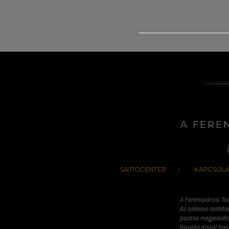
A FERE
SAJTÓCENTER
KAPCSOLA
A Ferencvárosi To
Az oldalon találha
pontos megjelölésé
hivatkozással has