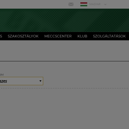
MAGYAR
S
SZAKOSZTÁLYOK
MECCSCENTER
KLUB
SZOLGÁLTATÁSOK
UM
szes