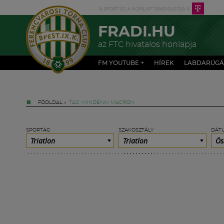
FRADI.HU
az FTC hivatalos honlapja
FM YOUTUBE +
HÍREK
LABDARÚGÁ
FŐOLDAL
»
TAG: MINDENKI MACRON
SPORTÁG
SZAKOSZTÁLY
DÁT
Triatlon
Triatlon
Ös