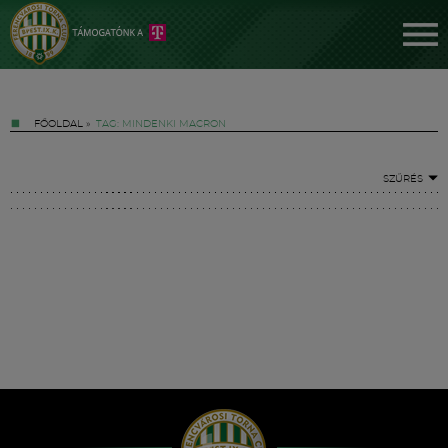
FŐOLDAL
»
TAG: MINDENKI MACRON
SZŰRÉS
Jegyek
FM YouTube +
Hírek