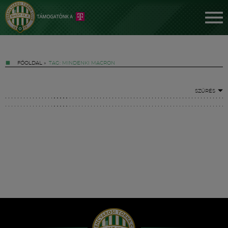
FŐOLDAL
»
TAG: MINDENKI MACRON
SZŰRÉS
Jegyek
FM YouTube +
Hírek