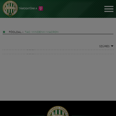
FŐOLDAL
»
TAG: MINDENKI MACRON
SZŰRÉS
Jegyek
FM YouTube +
Hírek