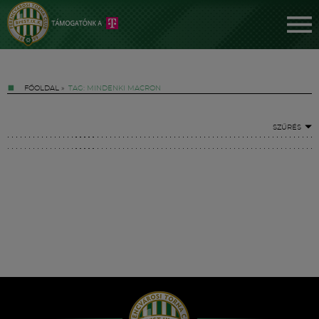
FŐOLDAL
»
TAG: MINDENKI MACRON
SZŰRÉS
Jegyek
FM YouTube +
Hírek