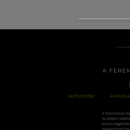
A FERE
SAJTÓCENTER
KAPCSOLA
A Ferencvárosi To
Az oldalon találha
pontos megjelölésé
hivatkozással has