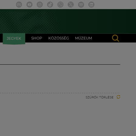
SHOP
KÖZÖSSÉG
MÚZEUM
JEGYEK
SZŰRŐK TÖRLÉSE