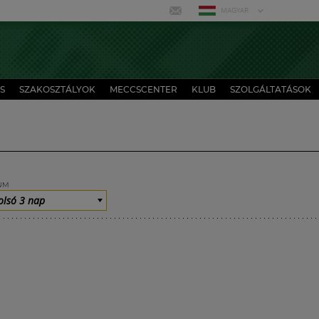
MAGYAR
S
SZAKOSZTÁLYOK
MECCSCENTER
KLUB
SZOLGÁLTATÁSOK
UM
olsó 3 nap