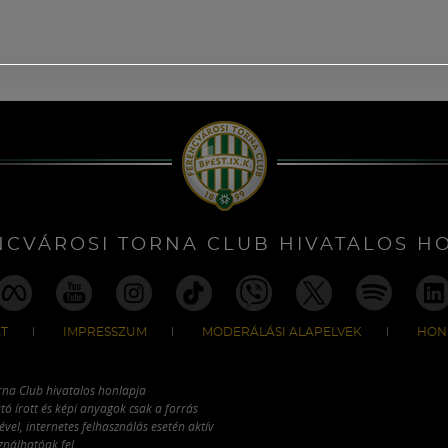
NCVÁROSI TORNA CLUB HIVATALOS H
T
IMPRESSZUM
MODERÁLÁSI ALAPELVEK
HON
rna Club hivatalos honlapja
tó írott és képi anyagok csak a forrás
vel, internetes felhasználás esetén aktív
ználhatóak fel.