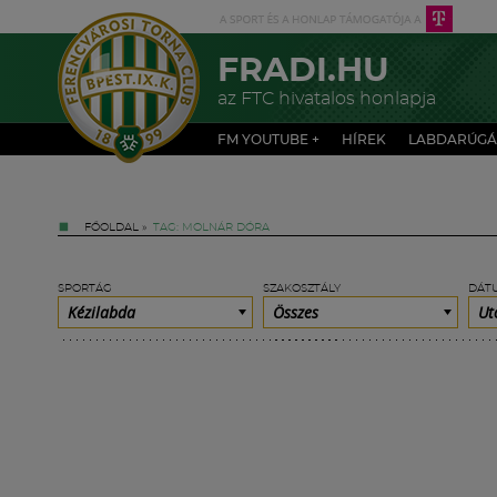
FRADI.HU
az FTC hivatalos honlapja
FM YOUTUBE +
HÍREK
LABDARÚGÁ
FŐOLDAL
»
TAG: MOLNÁR DÓRA
SPORTÁG
SZAKOSZTÁLY
DÁT
Kézilabda
Összes
Ut