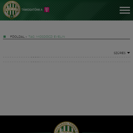
FŐOLDAL
»
TAG: MOSDÓCZI EVELIN
SZŰRÉS
Jegyek
FM YouTube +
Hírek