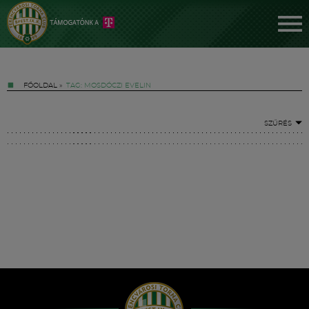
FŐOLDAL
»
TAG: MOSDÓCZI EVELIN
SZŰRÉS
Jegyek
FM YouTube +
Hírek