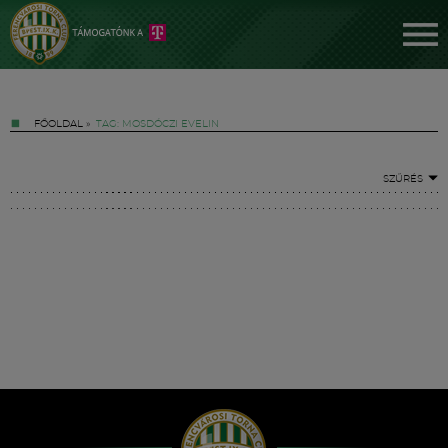
FŐOLDAL
»
TAG: MOSDÓCZI EVELIN
SZŰRÉS
Jegyek
FM YouTube +
Hírek