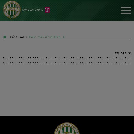
FŐOLDAL
»
TAG: MOSDÓCZI EVELIN
SZŰRÉS
Jegyek
FM YouTube +
Hírek