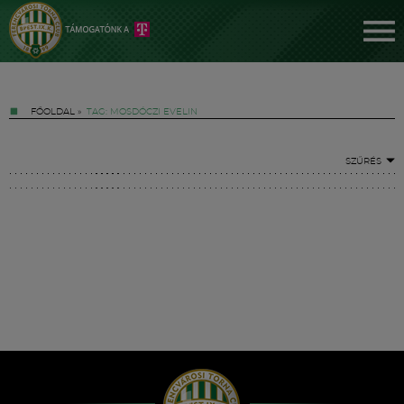
FŐOLDAL
»
TAG: MOSDÓCZI EVELIN
SZŰRÉS
Jegyek
FM YouTube +
Hírek