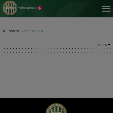
FŐOLDAL
»
TAG: NŐI HOKI
SZŰRÉS
Jegyek
FM YouTube +
Hírek