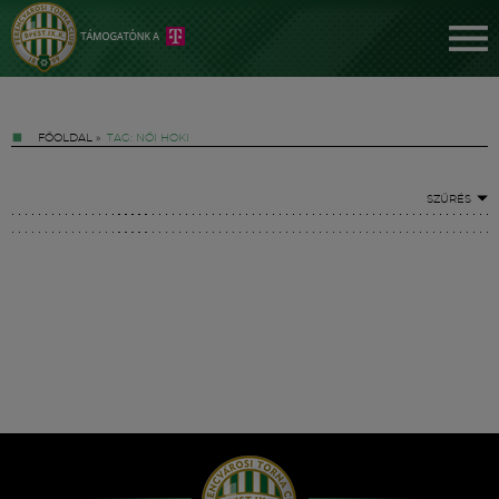
FŐOLDAL
»
TAG: NŐI HOKI
SZŰRÉS
Jegyek
FM YouTube +
Hírek