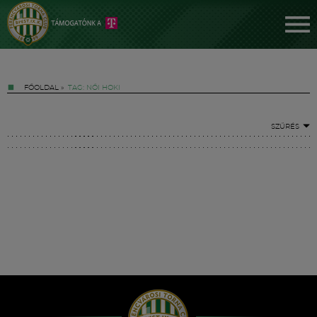
FŐOLDAL
»
TAG: NŐI HOKI
SZŰRÉS
Jegyek
FM YouTube +
Hírek