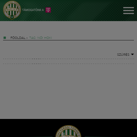
FŐOLDAL
»
TAG: NŐI HOKI
SZŰRÉS
Jegyek
FM YouTube +
Hírek