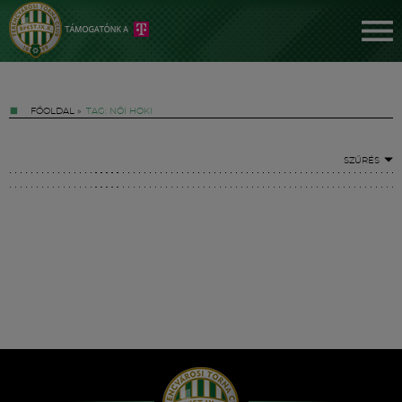
FŐOLDAL
»
TAG: NŐI HOKI
SZŰRÉS
Jegyek
FM YouTube +
Hírek