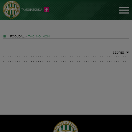
FŐOLDAL
»
TAG: NŐI HOKI
SZŰRÉS
Jegyek
FM YouTube +
Hírek