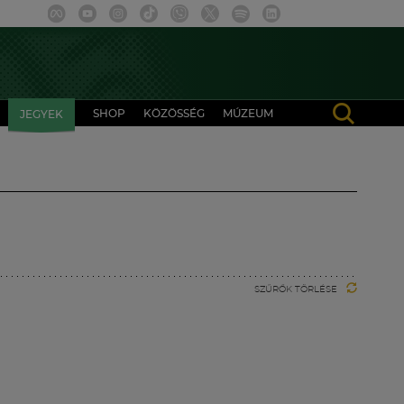
SHOP
KÖZÖSSÉG
MÚZEUM
JEGYEK
SZŰRŐK TÖRLÉSE