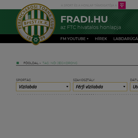
FRADI.HU
az FTC hivatalos honlapja
FM YOUTUBE +
HÍREK
LABDARÚGÁ
FŐOLDAL
»
TAG: NŐI JÉGKORONG
SPORTÁG
SZAKOSZTÁLY
DÁT
Vízilabda
Férfi vízilabda
Ut