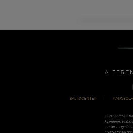
A FERE
SAJTÓCENTER
KAPCSOLA
A Ferencvárosi To
Az oldalon találha
pontos megjelölésé
hivatkozással has