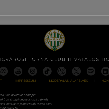
NCVÁROSI TORNA CLUB HIVATALOS H
T
IMPRESSZUM
MODERÁLÁSI ALAPELVEK
HON
rna Club hivatalos honlapja
tó írott és képi anyagok csak a forrás
vel, internetes felhasználás esetén aktív
ználhatóak fel.