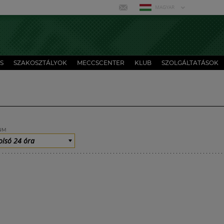
MAGYAR
S
SZAKOSZTÁLYOK
MECCSCENTER
KLUB
SZOLGÁLTATÁSOK
UM
olsó 24 óra