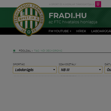
FRADI.HU
az FTC hivatalos honlapja
FM YOUTUBE +
HÍREK
LABDARÚGÁ
FŐOLDAL
»
TAG: NŐI JÉGKORONG
SPORTÁG
SZAKOSZTÁLY
DÁT
Labdarúgás
NB III
Ös