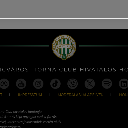
NCVÁROSI TORNA CLUB HIVATALOS H
T
IMPRESSZUM
MODERÁLÁSI ALAPELVEK
HON
rna Club hivatalos honlapja
tó írott és képi anyagok csak a forrás
vel, internetes felhasználás esetén aktív
ználhatóak fel.