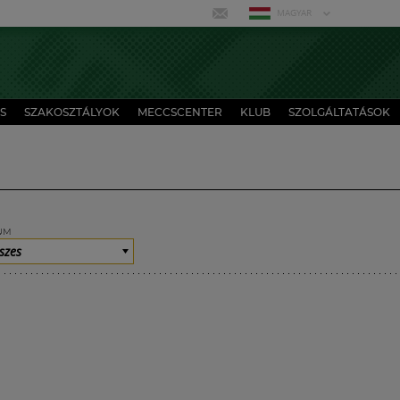
MAGYAR
S
SZAKOSZTÁLYOK
MECCSCENTER
KLUB
SZOLGÁLTATÁSOK
UM
szes