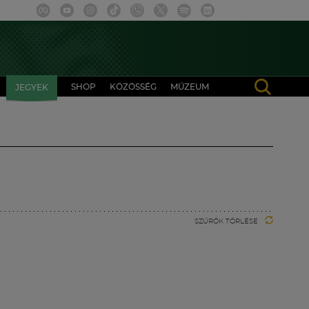
SHOP
KÖZÖSSÉG
MÚZEUM
JEGYEK
SZŰRŐK TÖRLÉSE