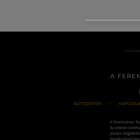
A FERE
SAJTÓCENTER
KAPCSOLA
A Ferencvárosi To
Az oldalon találha
pontos megjelölésé
hivatkozással has