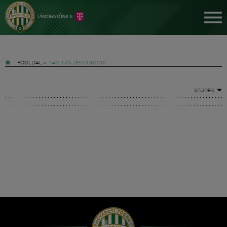
FŐOLDAL
»
TAG: NŐI JÉGKORONG
SZŰRÉS
Jegyek
FM YouTube +
Hírek