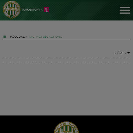
FŐOLDAL
»
TAG: NŐI JÉGKORONG
SZŰRÉS
Jegyek
FM YouTube +
Hírek