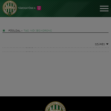
FŐOLDAL
»
TAG: NŐI JÉGKORONG
SZŰRÉS
Jegyek
FM YouTube +
Hírek